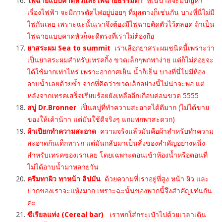
ไฟฉายแบบคาดหัวและไฟฉายธรรมดา
ที่เนปาลจะมีปัญหา
เรื่องไฟฟ้า จะมีการตัดไฟอยู่บ่อยๆ ที่มุสตางก็เช่นกัน บางที่นี่ไม่มี
ไฟกันเลย เพราะฉะนั้นเราจึงต้องมีไฟฉายติดตัวไว้ตลอด ถ้าเป็น
ไฟฉายแบบคาดหัวก็จะดีตรงที่เราไม่ต้องถือ
ยาสระผม Sea to summit
เราเลือกยาสระผมชนิดนี้เพราะว่า
เป็นยาสระผมสำหรับเทรคกิ้ง ขวดเล็กๆพกพาง่าย แต่ก็ไม่ค่อยจะ
ได้ใช้มากเท่าไหร่ เพราะอากาศเย็น น้ำก็เย็น บางที่นี่ไม่มีห้อง
อาบน้ำเลยด้วยซ้ำ จากที่คิดว่าขวดเล็กอย่างนี้ไม่น่าจะพอ แต่
หลังจากเทรคเสร็จเรียบร้อยยังเหลืออีกเกือบค่อนขวด 5555
สบู่ Dr.Bronner
เป็นสบู่ที่ทำความสะอาดได้ดีมาก (ไม่ได้ขาย
ของให้เค้าน้าา แต่มันใช้ดีจริงๆ แถมพกพาสะดวก)
ผ้าเปียกทำความสะอาด
ความจริงแล้วมันคือผ้าสำหรับทำความ
สะอาดก้นเด็กทารก แต่มันกลับมาเป็นสิ่งของสำคัญอย่างหนึ่ง
สำหรับเทรคของเราเลย โดยเฉพาะตอนเข้าห้องน้ำหรือตอนที่
ไม่ได้อาบน้ำมาหลายวัน
ครีมทาผิว ทาหน้า ลิปมัน
ด้วยความที่เราอยู่ที่สูง หน้า ผิว และ
ปากของเราจะแห้งมาก เพราะฉะนั้นของพวกนี้จึงสำคัญเช่นกัน
ค่ะ
ซีเรียลแท่ง (Cereal bar)
เราพกใส่กระเป๋าไปด้วยเวลาเดิน