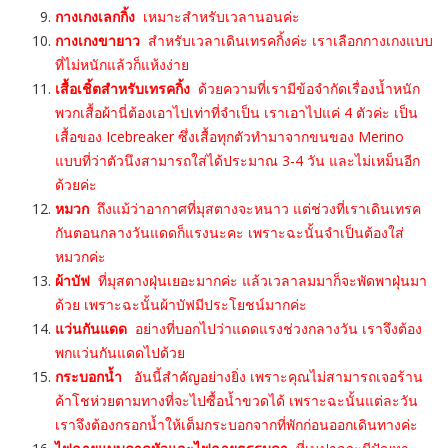
กางเกงเลกกิ้ง
เหมาะสำหรับเวลานอนค่ะ
กางเกงขายาว
สำหรับเวลาเดินเทรคกิ้งค่ะ เราเลือกกางเกงแบบ
ที่ไม่หนักแล้วก็แห้งง่าย
เสื้อเชิ้ตสำหรับเทรคกิ้ง
ด้วยความที่เรามีข้อจำกัดเรื่องน้ำหนัก
พวกเสื้อผ้านี่ต้องเอาไปเท่าที่จำเป็น เราเอาไปแค่ 4 ตัวค่ะ เป็น
เสื้อของ Icebreaker ซึ่งเสื้อทุกตัวทำมาจากขนของ Merino
แบบที่ว่าตัวนึงสามารถใส่ได้ประมาณ 3-4 วัน และไม่เหม็นอีก
ด้วยค่ะ
หมวก
ถึงแม้ว่าอากาศที่มุสตางจะหนาว แต่ช่วงที่เราเดินเทรค
กันตอนกลางวันแดดก็แรงนะคะ เพราะฉะนั้นจำเป็นต้องใส่
หมวกค่ะ
ผ้าบัฟ
ที่มุสตางฝุ่นเยอะมากค่ะ แล้วเวลาลมมาก็จะพัดพาฝุ่นมา
ด้วย เพราะฉะนั้นผ้าบัฟมีประโยชน์มากค่ะ
แว่นกันแดด
อย่างที่บอกไปว่าแดดแรงช่วงกลางวัน เราจึงต้อง
พกแว่นกันแดดไปด้วย
กระบอกน้ำ
อันนี้สำคัญอย่างยิ่ง เพราะคุณไม่สามารถเจอร้าน
ค้าโชห่วยตามทางที่จะไปซื้อน้ำขวดได้ เพราะฉะนั้นแต่ละวัน
เราจึงต้องกรอกน้ำให้เต็มกระบอกจากที่พักก่อนออกเดินทางค่ะ