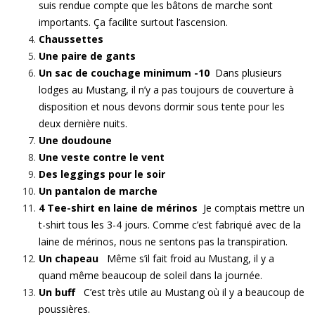
suis rendue compte que les bâtons de marche sont
importants. Ça facilite surtout l’ascension.
Chaussettes
Une paire de gants
Un sac de couchage minimum -10
Dans plusieurs
lodges au Mustang, il n’y a pas toujours de couverture à
disposition et nous devons dormir sous tente pour les
deux dernière nuits.
Une doudoune
Une veste contre le vent
Des leggings pour le soir
Un pantalon de marche
4 Tee-shirt en laine de mérinos
Je comptais mettre un
t-shirt tous les 3-4 jours. Comme c’est fabriqué avec de la
laine de mérinos, nous ne sentons pas la transpiration.
Un chapeau
Même s’il fait froid au Mustang, il y a
quand même beaucoup de soleil dans la journée.
Un buff
C’est très utile au Mustang où il y a beaucoup de
poussières.