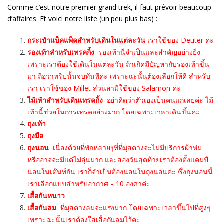
Comme c’est notre premier grand trek, il faut prévoir beaucoup
d’affaires. Et voici notre liste (un peu plus bas) :
กระเป๋าแบ็คแพ็คสำหรับเดินในแต่ละวัน
เราใช้ของ Deuter ค่ะ
รองเท้าสำหรับเทรคกิ้ง
รองเท้านี่จำเป็นและสำคัญอย่างยิ่ง
เพราะเราต้องใช้เดินในแต่ละวัน ถ้าเกิดมีปัญหากับรองเท้าขึ้น
มา ถือว่าทริปนั้นจบทันทีค่ะ เพราะฉะนั้นต้องเลือกให้ดี สำหรับ
เรา เราใช้ของ Millet ส่วนสามีใช้ของ Salamon ค่ะ
ไม้เท้าสำหรับเดินเทรคกิ้ง
อย่าคิดว่าตัวเองเป็นคนแก่เลยค่ะ ไม้
เท้านี้ช่วยในการเทรคอย่างมาก โดยเฉพาะเวลาเดินขึ้นค่ะ
ถุงเท้า
ถุงมือ
ถุงนอน
เนื่องด้วยที่พักหลายๆที่ที่มุสตางจะไม่มีบริการผ้าห่ม
หรืออาจจะมีแต่ไม่อุ่นมาก และสองวันสุดท้ายเราต้องตั้งแคมป์
นอนในเต๊นท์กัน เราก็จำเป็นต้องนอนในถุงนอนค่ะ ซึ่งถุงนอนนี้
เราเลือกแบบสำหรับอากาศ – 10 องศาค่ะ
เสื้อกันหนาว
เสื้
อกันลม
ที่มุสตางลมจะแรงมาก โดยเฉพาะเวลาขึ้นไปที่สูงๆ
เพราะฉะนั้นเราต้องใส่เสื้อกันลมไว้คะ