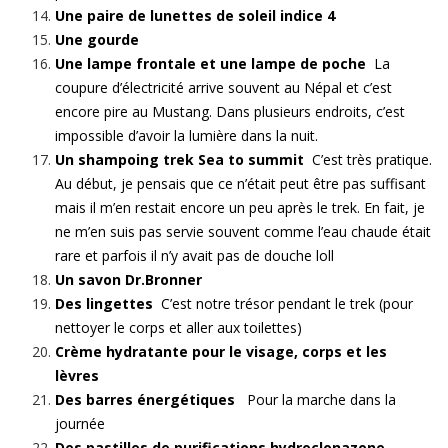
Une paire de lunettes de soleil indice 4
Une gourde
Une lampe frontale et une lampe de poche
La
coupure d’électricité arrive souvent au Népal et c’est
encore pire au Mustang. Dans plusieurs endroits, c’est
impossible d’avoir la lumière dans la nuit.
Un shampoing trek Sea to summit
C’est très pratique.
Au début, je pensais que ce n’était peut être pas suffisant
mais il m’en restait encore un peu après le trek. En fait, je
ne m’en suis pas servie souvent comme l’eau chaude était
rare et parfois il n’y avait pas de douche loll
Un savon Dr.Bronner
Des lingettes
C’est notre trésor pendant le trek (pour
nettoyer le corps et aller aux toilettes)
Crème hydratante pour le visage, corps et les
lèvres
Des barres énergétiques
Pour la marche dans la
journée
Des
pastilles de purifications hydroclonazone