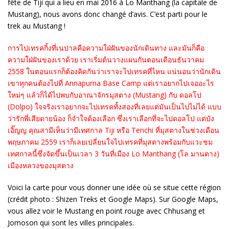
fête de Tiji qui a lieu en mai 2016 à Lo Manthang (la capitale de
Mustang), nous avons donc changé d’avis. C’est parti pour le
trek au Mustang !
การไปเทรคกิ้งที่เนปาลคือความใฝ่ฝันของนักเดินทาง และมันก็คือ
ความใฝ่ฝันของเราด้วย เราเริ่มต้นวางแผนกันตอนเดือนธันวาคม
2558 ในตอนแรกก็ต้องคิดกันว่าเราจะไปเทรคที่ไหน แน่นอนว่านักเดิน
เขาทุกคนต้องไปที่ Annapurna Base Camp แต่เราอยากไปเจออะไร
ใหม่ๆ แล้วก็ได้ไปพบกับอาณาจักรมุสตาง (Mustang) กับ ดอลโป
(Dolpo) ใจจริงเราอยากจะไปเทรคทั้งสองที่เลยแต่มันเป็นไปไม่ได้ แบบ
ว่ารักพี่เสียดายน้อง ก็จำใจต้องเลือก ซึ่งเราเลือกที่จะไปดอลโป แต่บัง
เอิ๊ญญ คุณสามีเห็นว่ามีเทศกาล Tiji หรือ Tenchi ที่มุสตางในช่วงเดือน
พฤษภาคม 2559 เราก็เลยเปลี่ยนใจไปเทรคที่มุสตางพร้อมกับแวะชม
เทศกาลนี้ซึ่งจัดขึ้นเป็นเวลา 3 วันที่เมือง Lo Manthang (โล มานตาง)
เมืองหลวงของมุสตาง
Voici la carte pour vous donner une idée où se situe cette région
(crédit photo : Shizen Treks et Google Maps). Sur Google Maps,
vous allez voir le Mustang en point rouge avec Chhusang et
Jomoson qui sont les villes principales.