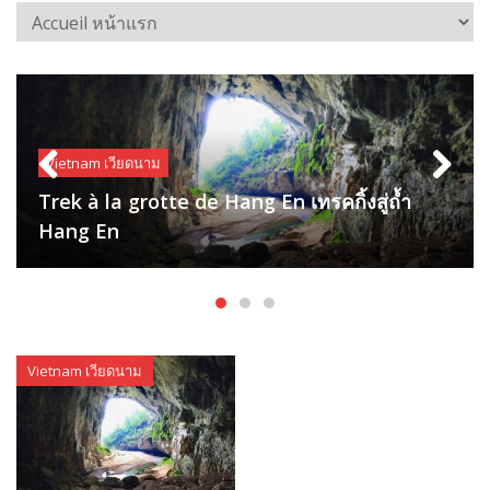
Islande ไอซ์แลนด์
Islande ไอซ์แลนด์
Vietnam เวียดนาม
Partie III Descente à la péninsule de
Trek à la grotte de Hang En เทรคกิ้งสู่ถ้ำ
Snæfellsnes ตอน 3 ลงสู่คาบสมุทร
Partie II Des fjords de l’Est au Nord ตอน 2
Previous
Next
Hang En
Snæfellsnes
จากฟยอร์ดตะวันออกสู่ทางเหนือ
Vietnam เวียดนาม