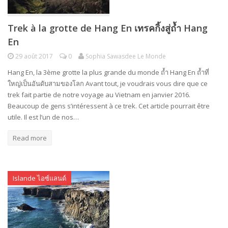
Trek à la grotte de Hang En เทรคกิ้งสู่ถ้ำ Hang
En
29 août 2017
0
Sophia Sawasdee Le Monde
Hang En, la 3ème grotte la plus grande du monde ถ้ำ Hang En ถ้ำที่
ใหญ่เป็นอันดับสามของโลก Avant tout, je voudrais vous dire que ce
trek fait partie de notre voyage au Vietnam en janvier 2016.
Beaucoup de gens s’intéressent à ce trek. Cet article pourrait être
utile. Il est l’un de nos…
Read more
Islande ไอซ์แลนด์