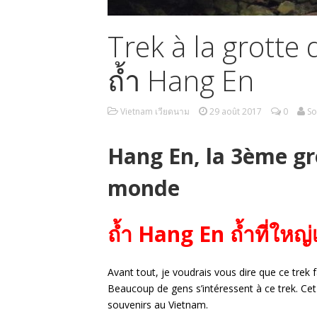
Trek à la grotte 
ถ้ำ Hang En
Vietnam เวียดนาม
29 août 2017
0
So
Hang En, la 3ème gr
monde
ถ้ำ Hang En ถ้ำที่ใหญ
Avant tout, je voudrais vous dire que ce trek 
Beaucoup de gens s’intéressent à ce trek. Cet ar
souvenirs au Vietnam.