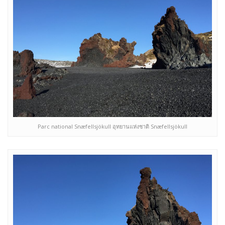
Parc national Snæfellsjökull อุทยานแห่งชาติ Snæfellsjökull