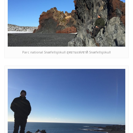
Parc national Snæfellsjökull อุทยานแห่งชาติ Snæfellsjökull