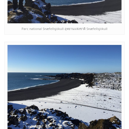
Parc national Snæfellsjökull อุทยานแห่งชาติ Snæfellsjökull