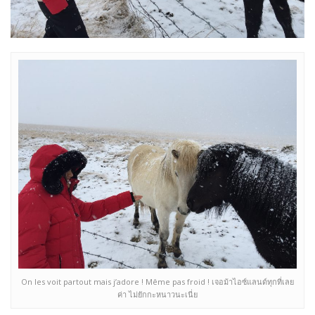
On les voit partout mais j’adore ! Même pas froid ! เจอม้าไอซ์แลนด์ทุกที่เลย
ค่า ไม่ยักกะหนาวนะเนี่ย