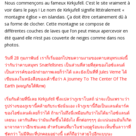
Nous commençons au fameux Kirkjufell. C’est le site vraiment à
voir dans le pays !
Le nom de Kirkjufell signifie littéralement «
montagne église » en islandais. Ça doit être certainement dû à
sa forme de clocher. Cette montagne se compose de
différentes couches de laves que l’on peut mieux apercevoir en
été quand elle n’est pas couverte de neiges comme dans nos
photos.
วันที่ 28 กุมภาพันธ์ เราก็เริ่มออกไปชมความงามของคาบสมุทรแห่งนี้
ว่ากันว่าคาบสมุทร Snæfellsnes เป็นส่วนที่สวยที่สุดของไอซ์แลนด์
เป็นสวรรค์ของนักถ่ายภาพเลยก็ว่าได้ และยังเป็นที่ที่ Jules Verne ได้
เขียนลงในหนังสือของเค้าชื่อว่า A Journey To The Center Of The
Earth (ผจญภัยใต้พิภพ)
เริ่มกันด้วยที่นี่เลย Kirkjufell ซึ่งแปลว่าภูเขาโบสถ์ น่าจะเป็นเพราะว่า
รูปร่างของภูเขานี้คล้ายกับระฆังนั่นเอง เจ้าภูเขานี้ถือเป็นแลนด์มาร์ค
ของไอซ์แลนด์เลยก็ว่าได้ ถ้ามาไม่ถึงนี่เหมือนกับว่าไม่ได้มาไอซ์แลนด์
เลยนะ เดากันสิคะว่ามันเกิดขึ้นได้ยังไง ติ๊กต่อกๆๆๆ อ่ะแน่นอนมันก็เกิด
มาจากลาวาอีกเช่นเคย สำหรับคนที่มาในช่วงฤดูร้อนจะเห็นชั้นลาวาที่
ชัดกว่า ไม่มีหิมะที่ปกคลุมอย่างนี้ แต่ก็ถือว่าสวยไปอีกแบบนะ