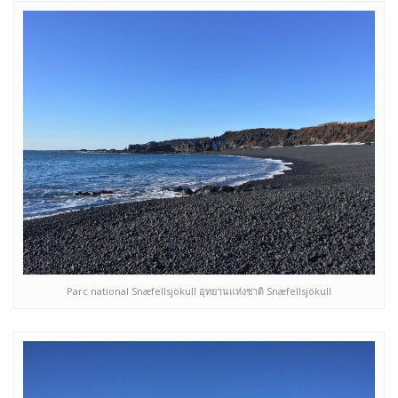
Parc national Snæfellsjökull อุทยานแห่งชาติ Snæfellsjökull