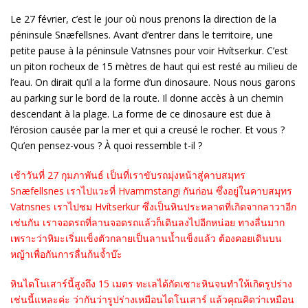
Le 27 février, c’est le jour où nous prenons la direction de la
péninsule Snæfellsnes. Avant d’entrer dans le territoire, une
petite pause à la péninsule Vatnsnes pour voir Hvítserkur. C’est
un piton rocheux de 15 mètres de haut qui est resté au milieu de
l’eau. On dirait qu’il a la forme d’un dinosaure. Nous nous garons
au parking sur le bord de la route. Il donne accès à un chemin
descendant à la plage. La forme de ce dinosaure est due à
l’érosion causée par la mer et qui a creusé le rocher. Et vous ?
Qu’en pensez-vous ? À quoi ressemble t-il ?
เช้าวันที่ 27 กุมภาพันธ์ เป็นที่เราขับรถมุ่งหน้าสู่คาบสมุทร
Snæfellsnes เราไปแวะที่
Hvammstangi กันก่อน ซึ่งอยู่ในคาบสมุทร
Vatnsnes เราไปชม Hvítserkur ซึ่งเป็นหินประหลาดที่เกิดจากลาวาอีก
เช่นกัน เราจอดรถที่ลานจอดรถแล้วก็เดินลงไปอีกหน่อย ทางลื่นมาก
เพราะว่าหิมะเริ่มแข็งตัวกลายเป็นลานน้ำแข็งแล้ว ต้องคอยเดินบน
หญ้าเพื่อกันการลื่นก้นจ้ำบ๊ะ
หินไดโนเสาร์นี้สูงถึง 15 เมตร ทะเลได้กัดเซาะหินจนทำให้เกิดรูปร่าง
เช่นนี้แหละค่ะ ว่ากันว่ารูปร่างเหมือนไดโนเสาร์ แล้วคุณคิดว่าเหมือน