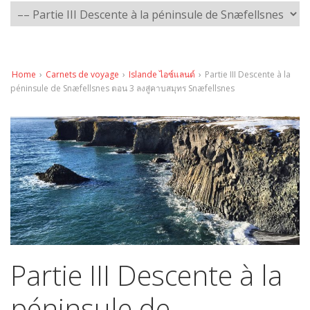
Home
›
Carnets de voyage
›
Islande ไอซ์แลนด์
›
Partie III Descente à la
péninsule de Snæfellsnes ตอน 3 ลงสู่คาบสมุทร Snæfellsnes
Partie III Descente à la
péninsule de