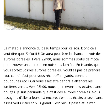
La météo a annoncé du beau temps pour ce soir. Donc cela
veut dire quoi ?? Ouiiii!!!! On aura peut être la chance de voir des
aurores boréales !!! Vers 22h00, nous sommes sortis de l’hôtel
pour trouver un endroit bien noir sans lumière. En Islande, quand
vous sortez voir les aurores boréales, n’oubliez pas de prendre
tout ce qu’il faut pour vous réchauffer : gants, bonnet,
doudounes etc. ! Car vous allez être dehors à attendre les
lumières vertes. Vers 23h00, nous apercevons des éclairs blancs
bougés. Je suis persuadé que c’est des aurores boréales. Nous
essayons d’aller ailleurs. Là encore, c’est des éclairs assez blanc,
assez verts clairs et plus grand. Il est minuit passé et je n’en