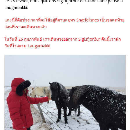
Le 26 février, nous quittons Siglufjörður et faisons une pause à
Laugarbakki.
และนี่ก็คือช่วงเวลาที่จะใช้อยู่ที่คาบสมุทร Snæfellsnes เป็นจุดสุดท้าย
ก่อนที่เราจะเดินทางกลับ
ในวันที่ 26 กุมภาพันธ์ เราเดินทางออกจาก Siglufjörður คืนนี้เราพัก
กันที่โรงแรม Laugarbakki