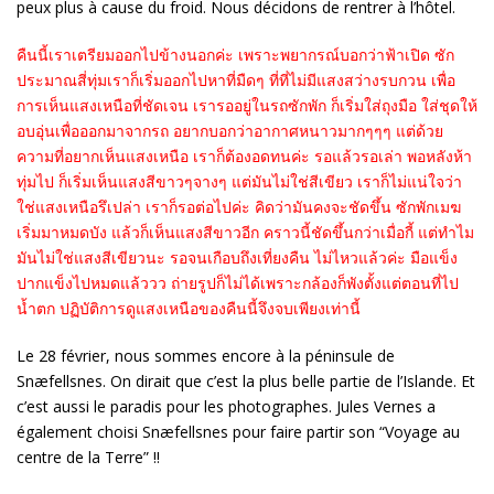
peux plus à cause du froid. Nous décidons de rentrer à l’hôtel.
คืนนี้เราเตรียมออกไปข้างนอกค่ะ เพราะพยากรณ์บอกว่าฟ้าเปิด ซัก
ประมาณสี่ทุ่มเราก็เริ่มออกไปหาที่มืดๆ ที่ที่ไม่มีแสงสว่างรบกวน เพื่อ
การเห็นแสงเหนือที่ชัดเจน เรารออยู่ในรถซักพัก ก็เริ่มใส่ถุงมือ ใส่ชุดให้
อบอุ่นเพื่อออกมาจากรถ อยากบอกว่าอากาศหนาวมากๆๆๆ แต่ด้วย
ความที่อยากเห็นแสงเหนือ เราก็ต้องอดทนค่ะ รอแล้วรอเล่า พอหลังห้า
ทุ่มไป ก็เริ่มเห็นแสงสีขาวๆจางๆ แต่มันไม่ใช่สีเขียว เราก็ไม่แน่ใจว่า
ใช่แสงเหนือรึเปล่า เราก็รอต่อไปค่ะ คิดว่ามันคงจะชัดขึ้น ซักพักเมฆ
เริ่มมาหมดบัง แล้วก็เห็นแสงสีขาวอีก คราวนี้ชัดขึ้นกว่าเมื่อกี้ แต่ทำไม
มันไม่ใช่แสงสีเขียวนะ รอจนเกือบถึงเที่ยงคืน ไม่ไหวแล้วค่ะ มือแข็ง
ปากแข็งไปหมดแล้ววว ถ่ายรูปก็ไม่ได้เพราะกล้องก็พังตั้งแต่ตอนที่ไป
น้ำตก ปฏิบัติการดูแสงเหนือของคืนนี้จึงจบเพียงเท่านี้
Le 28 février, nous sommes encore à la péninsule de
Snæfellsnes. On dirait que c’est la plus belle partie de l’Islande. Et
c’est aussi le paradis pour les photographes. Jules Vernes a
également choisi Snæfellsnes pour faire partir son “Voyage au
centre de la Terre” !!