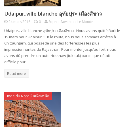
Udaipur..ville blanche อุทัยปุระ เมืองสีขาว
24 mars 2016
0
Sophia Sawasdee Le Monde
Udaipur.. ville blanche อุทัยปุระ เมืองสีขาว Nous avons quitté Barli le
19 mars pour Udaipur. Sur la route, nous nous sommes arrêtés à
Chittaurgarh, qui possède une des forteresses les plus
impressionnantes du Rajasthan. Pour monter jusqu’au fort, nous
avons dû prendre un auto-rickshaw (tuk-tuk) parce que c’était
difficile pour…
Read more
Inde du Nord อินเดียเหนือ