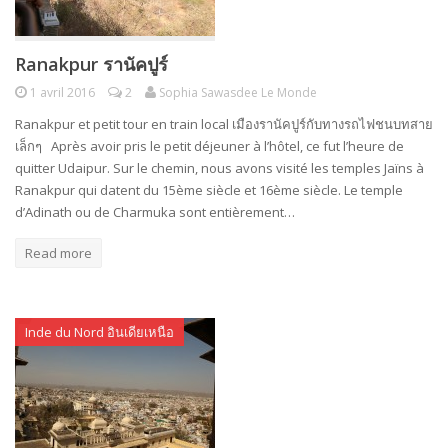
Ranakpur รานัคปูร์
1 avril 2016
2
Sophia Sawasdee Le Monde
Ranakpur et petit tour en train local เมืองรานัคปูร์กับทางรถไฟชนบทสาย
เล็กๆ Après avoir pris le petit déjeuner à l’hôtel, ce fut l’heure de
quitter Udaipur. Sur le chemin, nous avons visité les temples Jaïns à
Ranakpur qui datent du 15ème siècle et 16ème siècle. Le temple
d’Adinath ou de Charmuka sont entièrement…
Read more
Inde du Nord อินเดียเหนือ